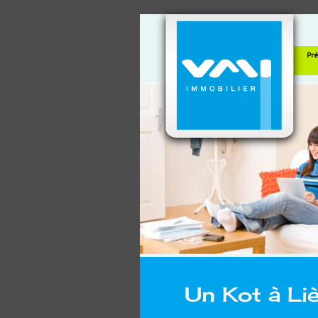
Pré
Un Kot à Li