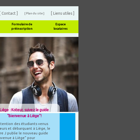
[ Contact ]
[ Liens utiles ]
[ Plan du site ]
Formulaire de
Espace
préinscription
locataires
Liège : Koteur, suivez le guide
"Bienvenue à Liège"!
attention des étudiants venus
leurs et débarquant à Liège, le
re J publie le nouveau guide
nvenue à Liège" pour