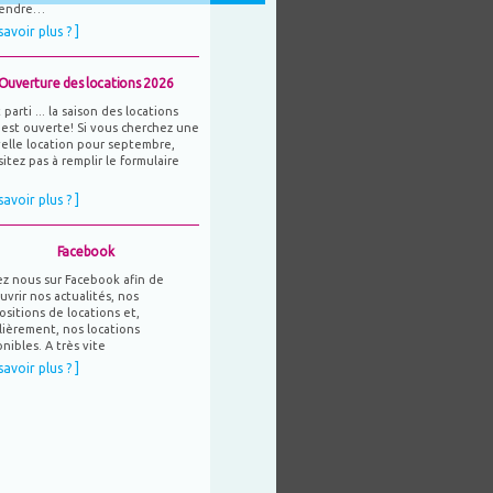
rendre…
savoir plus ? ]
Ouverture des locations 2026
 parti ... la saison des locations
 est ouverte! Si vous cherchez une
elle location pour septembre,
itez pas à remplir le formulaire
savoir plus ? ]
Facebook
ez nous sur Facebook afin de
uvrir nos actualités, nos
ositions de locations et,
lièrement, nos locations
nibles. A très vite
savoir plus ? ]