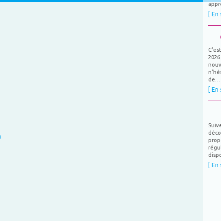
app
[ En 
C'est
2026
nouv
n'hés
de…
[ En 
Suiv
déco
n
prop
régu
dispo
[ En 