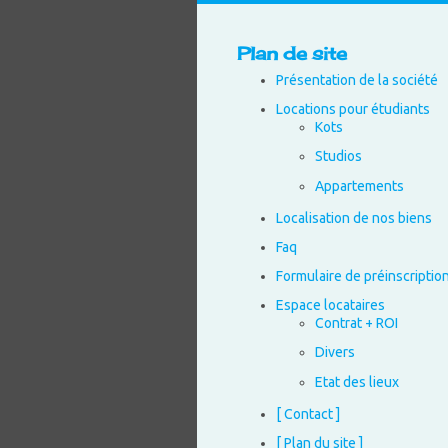
Plan de site
Présentation de la société
Locations pour étudiants
Kots
Studios
Appartements
Localisation de nos biens
Faq
Formulaire de préinscriptio
Espace locataires
Contrat + ROI
Divers
Etat des lieux
[ Contact ]
[ Plan du site ]