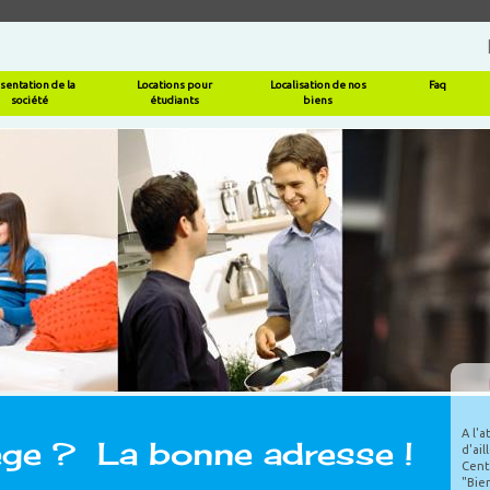
sentation de la
Locations pour
Localisation de nos
Faq
société
étudiants
biens
A l'
ège ? La bonne adresse !
d'ail
Cent
"Bie