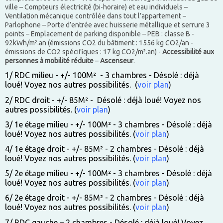
ville – Compteurs électricité (bi-horaire) et eau individuels –
Ventilation mécanique contrôlée dans tout l’appartement –
Parlophone – Porte d’entrée avec huisserie métallique et serrure 3
points – Emplacement de parking disponible – PEB : classe B -
92kWh/m².an (émissions CO2 du bâtiment : 1556 kg CO2/an -
émissions de CO2 spécifiques : 17 kg CO2/m².an) -
Accessibilité aux
personnes à mobilité réduite
–
Ascenseur
.
1/ RDC milieu - +/- 100M² - 3 chambres - Désolé : déjà
loué! Voyez nos autres possibilités. (
voir plan
)
2/ RDC droit - +/- 85M² - Désolé : déjà loué! Voyez nos
autres possibilités. (
voir plan
)
3/ 1e étage milieu - +/- 100M² - 3 chambres - Désolé : déjà
loué! Voyez nos autres possibilités. (
voir plan
)
4/ 1e étage droit - +/- 85M² - 2 chambres -
Désolé : déjà
loué! Voyez nos autres possibilités.
(
voir plan
)
5/ 2e étage milieu - +/- 100M² - 3 chambres - Désolé : déjà
loué! Voyez nos autres possibilités. (
voir plan
)
6/ 2e étage droit - +/- 85M² - 2 chambres -
Désolé : déjà
loué! Voyez nos autres possibilités.
(
voir plan
)
7/ RDC gauche – 2 chambres - Désolé : déjà loué! Voyez