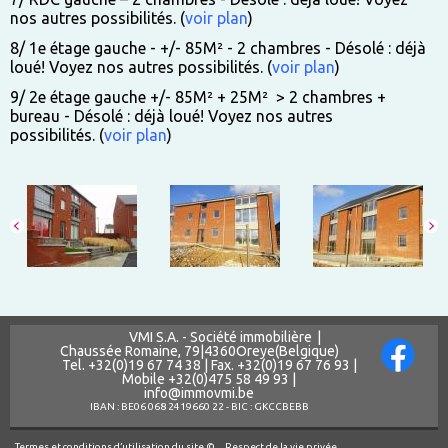
nos autres possibilités. (
voir plan
)
8/ 1e étage gauche - +/- 85M² -
2 chambres - Désolé : déjà
loué! Voyez nos autres possibilités.
(
voir plan
)
9/ 2e étage gauche +/- 85M² + 25M² > 2 chambres +
bureau - Désolé : déjà loué! Voyez nos autres
possibilités. (
voir plan
)
VMI S.A. - Société immobilière
|
Chaussée Romaine, 79
|
4360
Oreye
(Belgique)
Tel.
+32(0)19 67 74 38
|
Fax.
+32(0)19 67 76 93
|
Mobile
+32(0)475 58 49 93
|
info@immovmi.be
IBAN : BE06 068 2419660 22 - BIC : GKCCBEBB
Termes et conditions d’utilisation du site ©
Respect de la vie privée