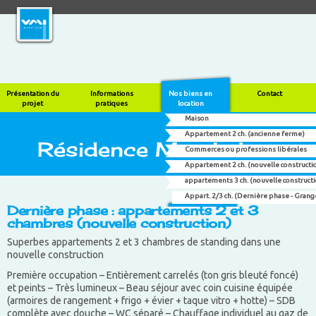
Présentation du
Informations
Nos biens en
Contact
projet
pratiques
location
Maison
Appartement 2 ch. (ancienne ferme)
Résidence Marchal
Commerces ou professions libérales
Appartement 2 ch. (nouvelle constructi
appartements 3 ch. (nouvelle construct
Appart. 2/3 ch. (Dernière phase - Grange
Dernière phase : appartements 2 et 3
chambres (nouvelle construction)
Superbes appartements 2 et 3 chambres de standing dans une
nouvelle construction
Première occupation – Entièrement carrelés (ton gris bleuté foncé)
et peints – Très lumineux – Beau séjour avec coin cuisine équipée
(armoires de rangement + frigo + évier + taque vitro + hotte) – SDB
complète avec douche – WC séparé – Chauffage individuel au gaz de